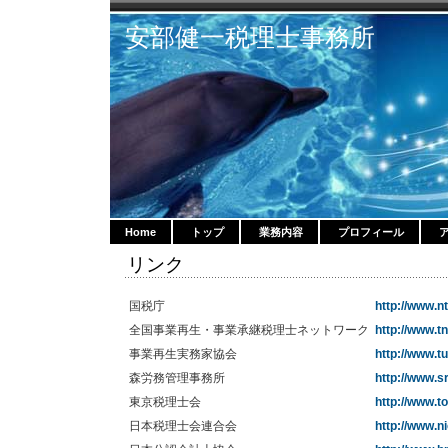
安部健一税理士事務所
Home
トップ
業務内容
プロフィール
リンク
国税庁
http://www.nt
全国事業再生・事業承継税理士ネットワーク
http://www.tn
事業再生実務家協会
http://www.t
森労務管理事務所
http://www.sr
東京税理士会
http://www.to
日本税理士会連合会
http://www.ni