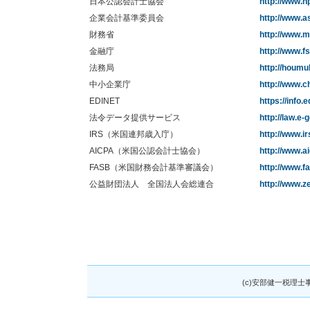
日本公認会計士協会
http://www.hp
企業会計基準委員会
http://www.as
財務省
http://www.mo
金融庁
http://www.fs
法務局
http://houmu
中小企業庁
http://www.c
EDINET
https://info.
法令データ提供サービス
http://law.e-
IRS（米国連邦歳入庁）
http://www.ir
AICPA（米国公認会計士協会）
http://www.a
FASB（米国財務会計基準審議会）
http://www.fa
公益財団法人 全国法人会総連合
http://www.ze
(c)安部健一税理士事務所 .